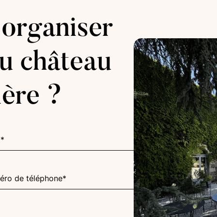
 organiser
u château
ière ?