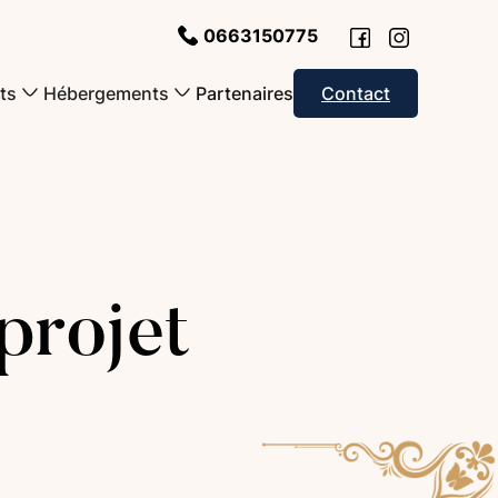
0663150775
Partenaires
ts
Hébergements
Contact
projet