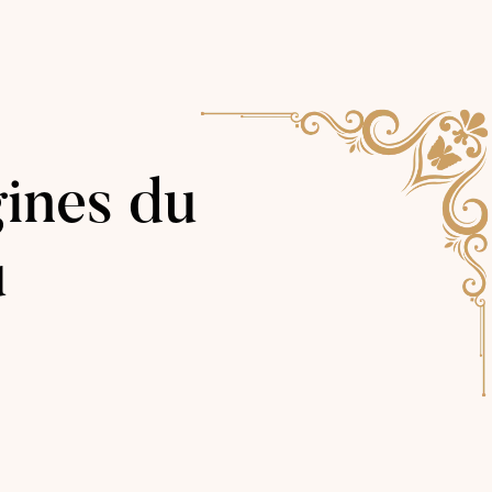
gines du
u