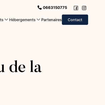
0663150775
Partenaires
ts
Hébergements
Contact
 de la