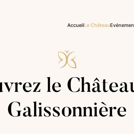
Accueil
Le Château
Evénemen
vrez le Château
Galissonnière