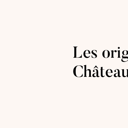
Les ori
Châtea